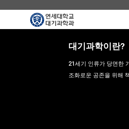
연
세
대
대기과학이란?
학
교
대
21세기 인류가 당면한
기
과
조화로운 공존을 위해 책
학
과
-
go
to
homepage