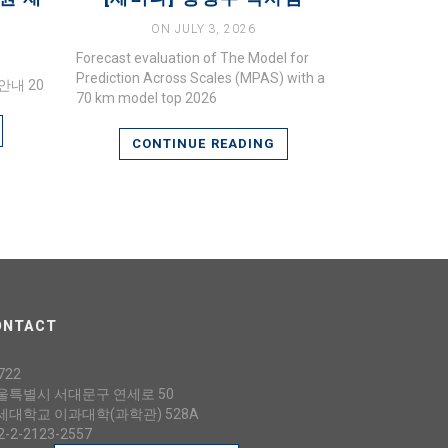
ON JULY 3, 2026
Forecast evaluation of The Model for
Prediction Across Scales (MPAS) with a
안내 20
70 km model top 2026
CONTINUE READING
ONTACT
722
울특별시 서대문구 연세로 50
세대학교 이과대학(과학관) 528A
2-2-2123-2557