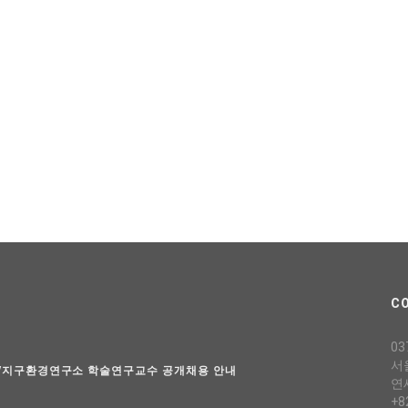
C
03
서
과/지구환경연구소 학술연구교수 공개채용 안내
연
+8