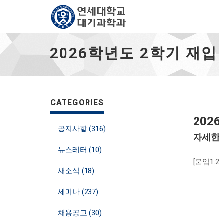
2026
학
2026학년도 2학기 재
년
도
2
학
기
재
CATEGORIES
입
20
학
공지사항 (316)
전
자세한
형
뉴스레터 (10)
안
내
[붙임1.
-
새소식 (18)
go
to
세미나 (237)
homepage
채용공고 (30)